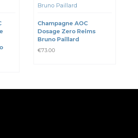
Bruno Paillard
C
Champagne AOC
e
Dosage Zero Reims
Bruno Paillard
to
€
73.00