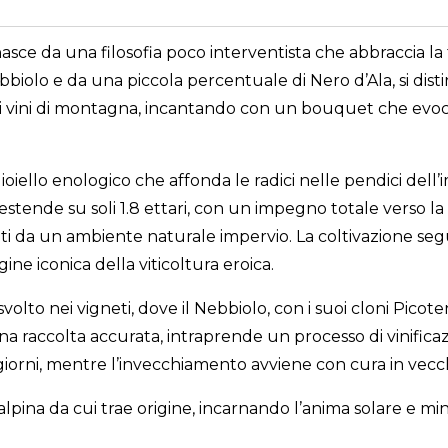
sce da una filosofia poco interventista che abbraccia la
biolo e da una piccola percentuale di Nero d’Ala, si disti
vini di montagna, incantando con un bouquet che evoca la 
oiello enologico che affonda le radici nelle pendici dell’
stende su soli 1.8 ettari, con un impegno totale verso la sos
ti da un ambiente naturale impervio. La coltivazione segue
ine iconica della viticoltura eroica.
volto nei vigneti, dove il Nebbiolo, con i suoi cloni Picote
raccolta accurata, intraprende un processo di vinificazio
iorni, mentre l’invecchiamento avviene con cura in vecch
alpina da cui trae origine, incarnando l’anima solare e min