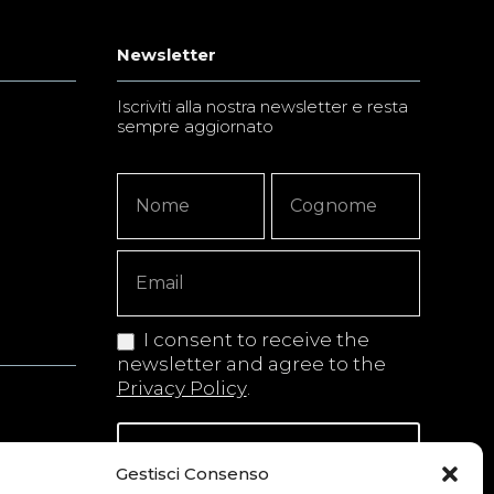
Newsletter
Iscriviti alla nostra newsletter e resta
sempre aggiornato
Newsletter
Nome
Nome
Signup
Copy
I consent to receive the
newsletter and agree to the
Privacy Policy
.
Iscriviti alla newsletter
Gestisci Consenso