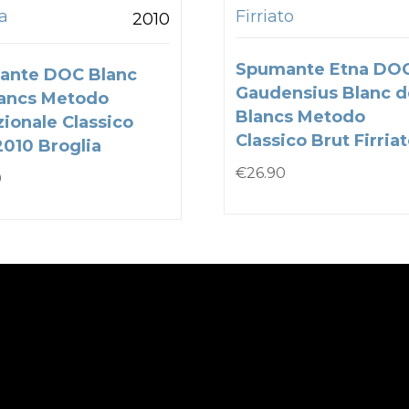
a
Firriato
2010
Spumante Etna DO
ante DOC Blanc
Gaudensius Blanc d
ancs Metodo
Blancs Metodo
zionale Classico
Classico Brut Firria
2010 Broglia
€
26.90
0