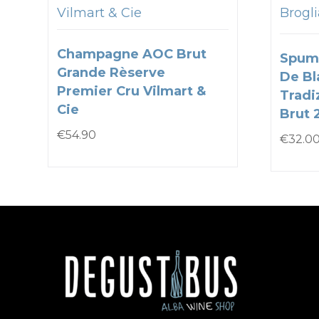
Vilmart & Cie
Brogli
Champagne AOC Brut
Spum
Grande Rèserve
De Bl
Premier Cru Vilmart &
Tradi
Cie
Brut 
€
54.90
€
32.0