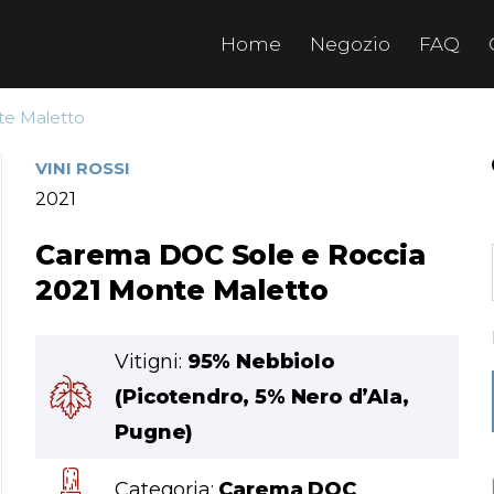
Home
Negozio
FAQ
te Maletto
VINI ROSSI
2021
Carema DOC Sole e Roccia
2021 Monte Maletto
Vitigni:
95% Nebbiolo
(Picotendro, 5% Nero d’Ala,
Pugne)
Categoria:
Carema DOC