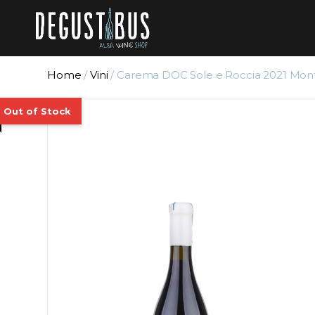
Home
/
Vini
/ Carema DOC Sole e Roccia 2021 Mon