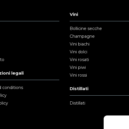
Vini
Bollicine secche
Champagne
Vini biachi
Vini dolci
nto
Vini rosati
Vini piwi
ioni legali
Vini rossi
 conditions
Distillati
licy
licy
Distillati