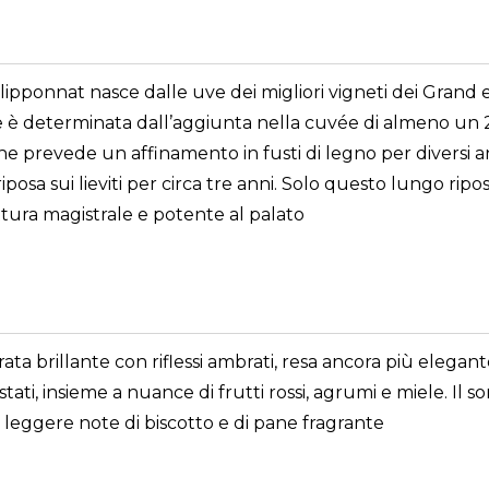
pponnat nasce dalle uve dei migliori vigneti dei Grand 
determinata dall’aggiunta nella cuvée di almeno un 20% d
he prevede un affinamento in fusti di legno per diversi ann
osa sui lieviti per circa tre anni. Solo questo lungo ripo
uttura magistrale e potente al palato
a brillante con riflessi ambrati, resa ancora più elegant
ati, insieme a nuance di frutti rossi, agrumi e miele. Il 
a leggere note di biscotto e di pane fragrante