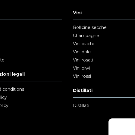
Vini
Bollicine secche
Champagne
Vini biachi
Vini dolci
nto
Vini rosati
Vini piwi
ioni legali
Vini rossi
 conditions
Distillati
licy
licy
Distillati