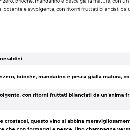
i zenzero, brioche, mandarino e pesca gialla matura, con u
otente e avvolgente, con ritorni fruttati bilanciati da 
smeraldini
 zenzero, brioche, mandarino e pesca gialla matura, 
lgente, con ritorni fruttati bilanciati da un’anima f
e e crostacei, questo vino si abbina meravigliosame
ltre che con formaggi e pesce. Uno champagne versati