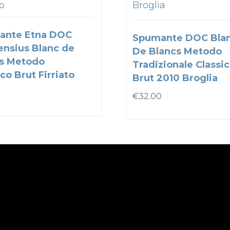
to
Broglia
ante Etna DOC
Spumante DOC Bla
nsius Blanc de
De Blancs Metodo
s Metodo
Tradizionale Classi
co Brut Firriato
Brut 2010 Broglia
€
32.00