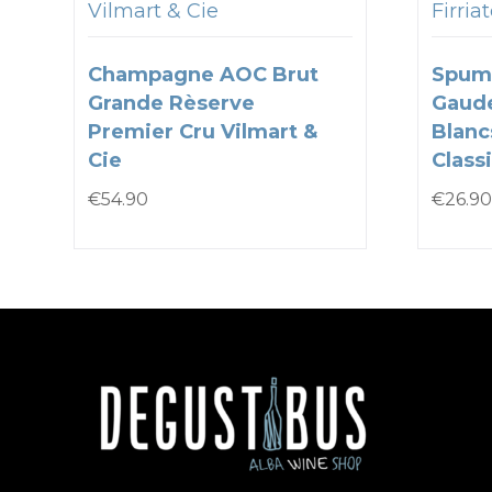
Vilmart & Cie
Firria
Champagne AOC Brut
Spum
Grande Rèserve
Gaude
Premier Cru Vilmart &
Blanc
Cie
Classi
€
54.90
€
26.90