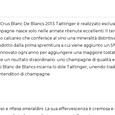
 Blanc De Blancs 2013 Taittinger è realizzato esclus
ne nasce solo nelle annate ritenute eccellenti. Il terroir
o calcareo che conferisce al vino una mineralità distintiva
o dalla prima spremitura a cui viene aggiunto un 5% di 
 rinnovato ogni anno per aggiungere una maggiore tostat
ce un risultato straordinario: uno champagne di qualità 
 Blanc de Blancs incarna lo stile Taittinger, unendo trad
 intenditori di champagne.
so e riflessi smeraldini. La sua effervescenza è cremosa e