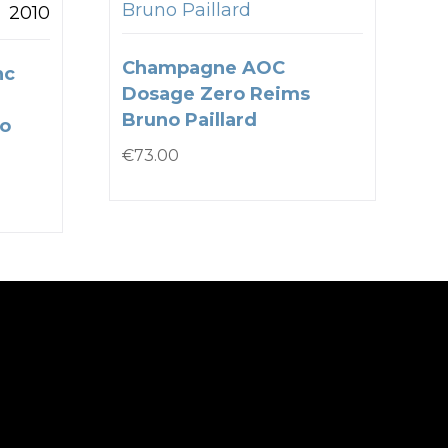
Bruno Paillard
2010
Champagne AOC
nc
Dosage Zero Reims
Bruno Paillard
co
€
73.00