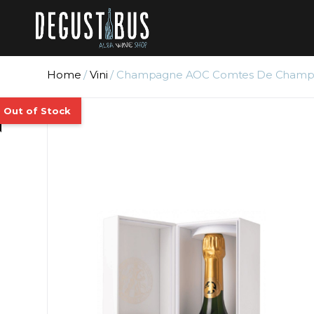
Home
/
Vini
/ Champagne AOC Comtes De Champagne 