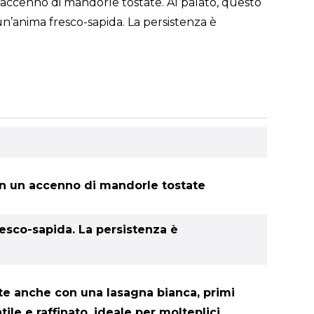
n accenno di mandorle tostate. Al palato, questo
un’anima fresco-sapida. La persistenza è
con un accenno di mandorle tostate
resco-sapida. La persistenza è
nte anche con una lasagna bianca, primi
le e raffinato, ideale per molteplici