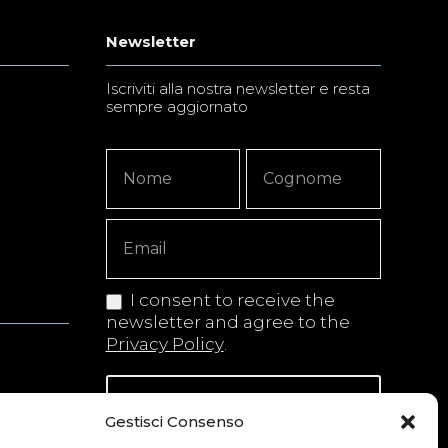
Newsletter
Iscriviti alla nostra newsletter e resta
sempre aggiornato
Newsletter
Nome
Nome
Signup
Copy
I consent to receive the
newsletter and agree to the
Privacy Policy
.
Iscriviti alla newsletter
Gestisci Consenso