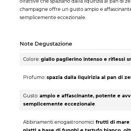
olfattive che spaziano dalla liquirizia al pan d
champagne offre un gusto ampio e affascinante, p
semplicemente eccezionale.
Note Degustazione
Colore:
giallo paglierino intenso e riflessi 
Profumo:
spazia dalla liquirizia al pan di
Gusto:
ampio e affascinante, potente e avvo
semplicemente eccezionale
Abbinamenti enogastronomici:
frutti di mar
piatti a base di funghi e tartufo bianco, o