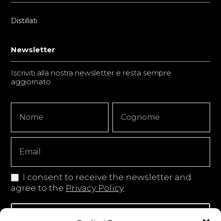
Distillati
Newsletter
Iscriviti alla nostra newsletter e resta sempre
aggiornato
Newsletter
Nome
Nome
Signup
Copy
I consent to receive the newsletter and
agree to the
Privacy Policy
.
Iscriviti alla newsletter