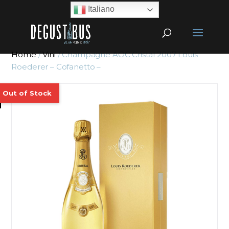
Italiano
Home
/
Vini
/ Champagne AOC Cristal 2007 Louis
Roederer – Cofanetto –