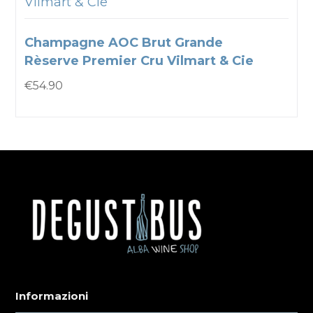
Vilmart & Cie
Champagne AOC Brut Grande
Rèserve Premier Cru Vilmart & Cie
€
54.90
Informazioni