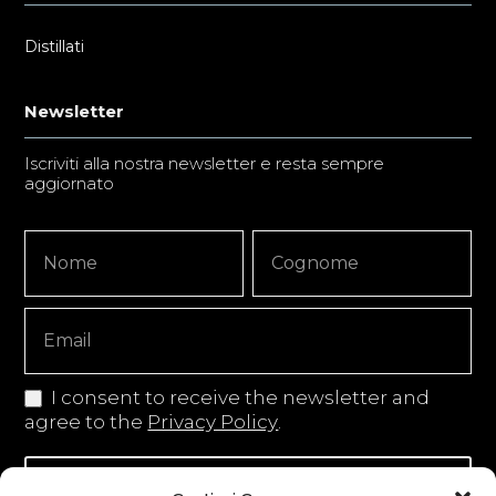
Distillati
Newsletter
Iscriviti alla nostra newsletter e resta sempre
aggiornato
Newsletter
Nome
Nome
Signup
Copy
I consent to receive the newsletter and
agree to the
Privacy Policy
.
Iscriviti alla newsletter