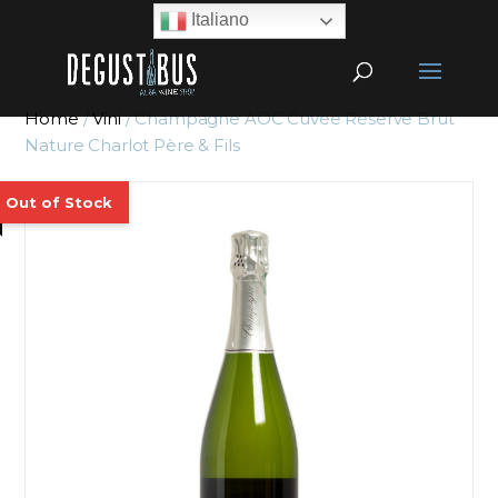
Italiano
Home
/
Vini
/ Champagne AOC Cuvèe Rèserve Brut
Nature Charlot Père & Fils