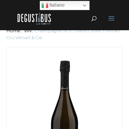
Italiano
Home
/
Vini
/ Champagne AOC Grand Cellier Premier
Cru Vilmart & Cie