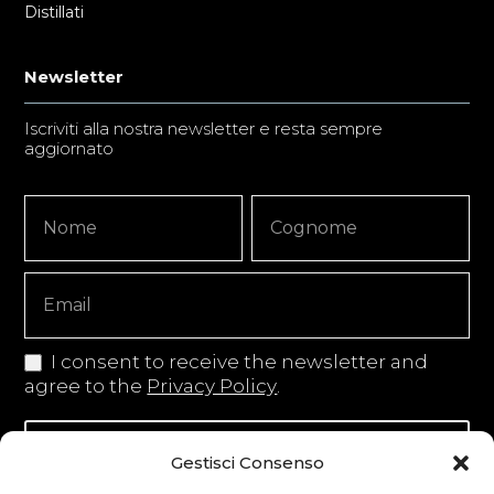
Distillati
Newsletter
Iscriviti alla nostra newsletter e resta sempre
aggiornato
Newsletter
Nome
Nome
Signup
Copy
I consent to receive the newsletter and
agree to the
Privacy Policy
.
Iscriviti alla newsletter
Gestisci Consenso