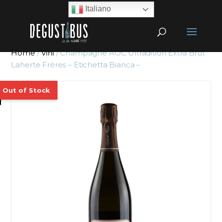
Italiano
Home
/
Vini
/ Champagne AOC Ultradition Extra Brut
Laherte Frères – Etichetta Bianca –