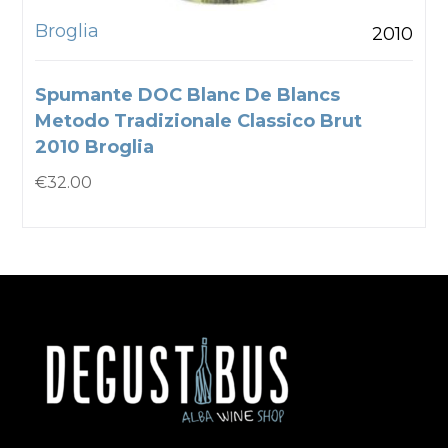
Broglia
2010
Spumante DOC Blanc De Blancs
Metodo Tradizionale Classico Brut
2010 Broglia
€
32.00