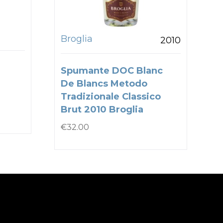
Broglia
2010
Spumante DOC Blanc
De Blancs Metodo
Tradizionale Classico
Brut 2010 Broglia
€
32.00