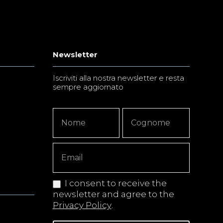
Newsletter
Iscriviti alla nostra newsletter e resta
sempre aggiornato
Newsletter
Nome
Nome
Signup
Copy
I consent to receive the
newsletter and agree to the
Privacy Policy
.