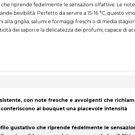
 che riprende fedelmente le sensazioni olfattive. Le note
e bevibilità. Perfetto da servire a 15-16 °C, questo vino
rni alla griglia, salumi e formaggi freschi o di media stagi
nticità dei sapori e la delicatezza dei profumi, capace d
istente, con note fresche e avvolgenti che richiamano
e conferiscono al bouquet una piacevole intensità
ofilo gustativo che riprende fedelmente le sensazion