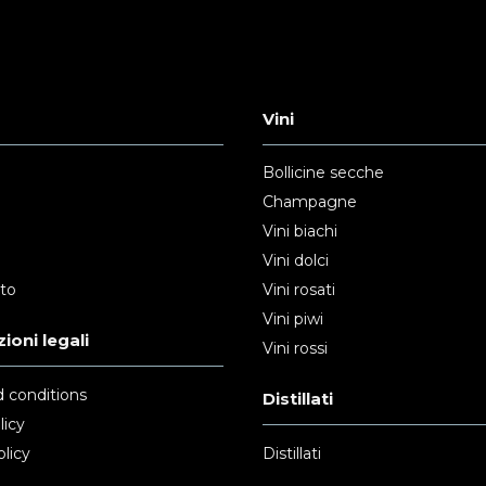
Vini
Bollicine secche
Champagne
Vini biachi
Vini dolci
nto
Vini rosati
Vini piwi
ioni legali
Vini rossi
 conditions
Distillati
licy
licy
Distillati