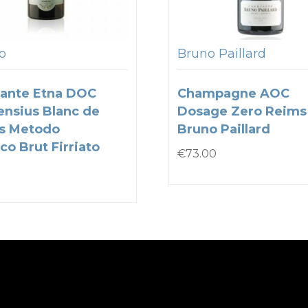
to
Bruno Paillard
ante Etna DOC
Champagne AOC
nsius Blanc de
Dosage Zero Reims
s Metodo
Bruno Paillard
co Brut Firriato
€
73.00