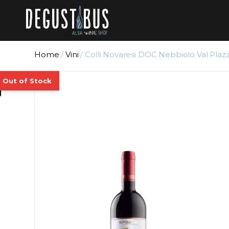
Home
/
Vini
/ Colli Novaresi DOC Nebbiolo Val Plazz