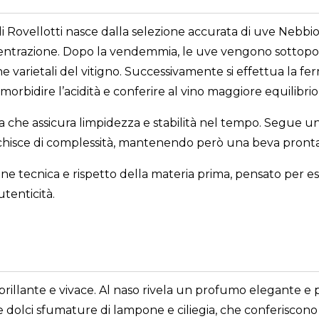
i Rovellotti nasce dalla selezione accurata di uve Nebbi
ncentrazione. Dopo la vendemmia, le uve vengono sottopo
he varietali del vitigno. Successivamente si effettua la f
bidire l’acidità e conferire al vino maggiore equilibrio
ica che assicura limpidezza e stabilità nel tempo. Segue u
rricchisce di complessità, mantenendo però una beva pronta
sione tecnica e rispetto della materia prima, pensato per
tenticità.
brillante e vivace. Al naso rivela un profumo elegante e 
e le dolci sfumature di lampone e ciliegia, che conferiscon