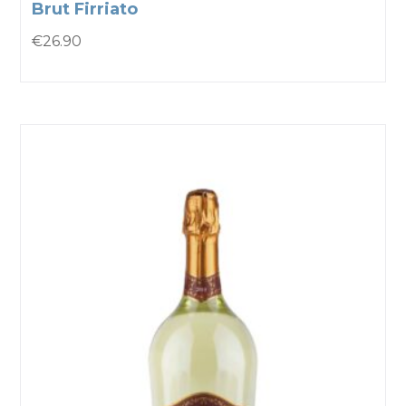
Brut Firriato
€
26.90