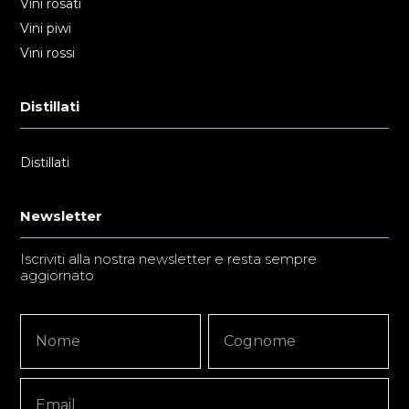
Vini rosati
Vini piwi
Vini rossi
Distillati
Distillati
Newsletter
Iscriviti alla nostra newsletter e resta sempre
aggiornato
Newsletter
Nome
Nome
Signup
Copy