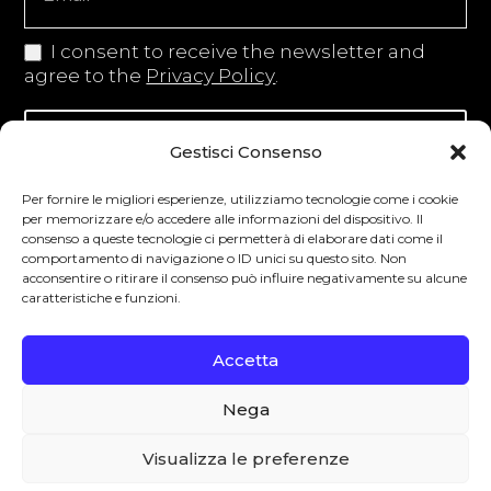
I consent to receive the newsletter and
agree to the
Privacy Policy
.
Iscriviti alla newsletter
Gestisci Consenso
Per fornire le migliori esperienze, utilizziamo tecnologie come i cookie
per memorizzare e/o accedere alle informazioni del dispositivo. Il
consenso a queste tecnologie ci permetterà di elaborare dati come il
Degustibus invita al consumo responsabile.
comportamento di navigazione o ID unici su questo sito. Non
acconsentire o ritirare il consenso può influire negativamente su alcune
La vendita di bevande alcoliche è vietata ai
caratteristiche e funzioni.
minori secondo la normativa vigente nel
Paese di residenza. L’abuso di alcol è
Accetta
pericoloso per la salute.
Nega
0
Visualizza le preferenze