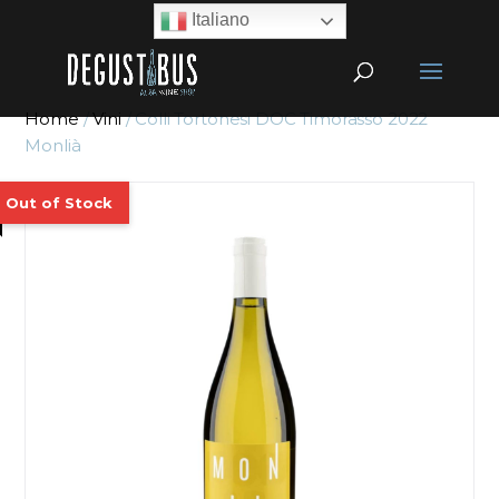
Italiano
Home
/
Vini
/ Colli Tortonesi DOC Timorasso 2022
Monlià