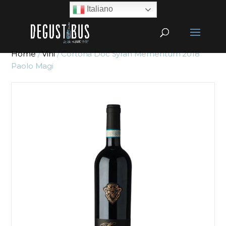
Italiano
Home
/
Vini
/ Cortona Doc Syrah Mementum 2018
Paolo Magi