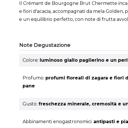
Il Crémant de Bourgogne Brut Chermette incanta 
e fiori d'acacia, accompagnati da mela Golden, pe
e un equilibrio perfetto, con note di frutta avvo
Note Degustazione
Colore:
luminoso giallo paglierino e un per
Profumo:
profumi floreali di zagara e fior
pane
Gusto:
freschezza minerale, cremosità e un 
Abbinamenti enogastronomici:
antipasti e pi