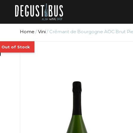
Home
/
Vini
/ Crémant de Bourgogne AOC Brut Pie