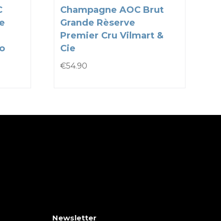
C
Champagne AOC Brut
e
Grande Rèserve
Premier Cru Vilmart &
to
Cie
€
54.90
Newsletter