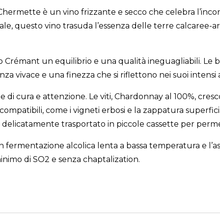
ermette è un vino frizzante e secco che celebra l’incon
le, questo vino trasuda l’essenza delle terre calcaree-a
Crémant un equilibrio e una qualità ineguagliabili. Le bol
a vivace e una finezza che si riflettono nei suoi intensi ar
ale di cura e attenzione. Le viti, Chardonnay al 100%, crescon
-compatibili, come i vigneti erbosi e la zappatura superfi
icatamente trasportato in piccole cassette per permette
 con fermentazione alcolica lenta a bassa temperatura e l’a
inimo di SO2 e senza chaptalization.