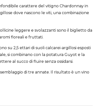
fondibile carattere del vitigno Chardonnay in
rgillose dove nascono le viti, una combinazione
licine leggere e svolazzanti sono il biglietto da
omi floreali e fruttati.
o su 2,5 ettari di suoli calcarei-argillosi esposti
ciale, si combinano con la potatura Guyot e la
re al succo di fluire senza ossidarsi.
ssemblaggio di tre annate. Il risultato è un vino