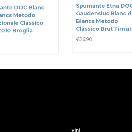
Spumante Etna DO
ante DOC Blanc
Gaudensius Blanc d
ancs Metodo
Blancs Metodo
zionale Classico
Classico Brut Firria
2010 Broglia
€
26.90
0
Vini