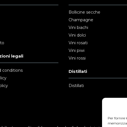
Bollicine secche
Champagne
Vini biachi
Vini dolci
nto
Vini rosati
Vini piwi
ioni legali
Vini rossi
 conditions
Distillati
licy
licy
Distillati
Per fornire 
memorizzare 