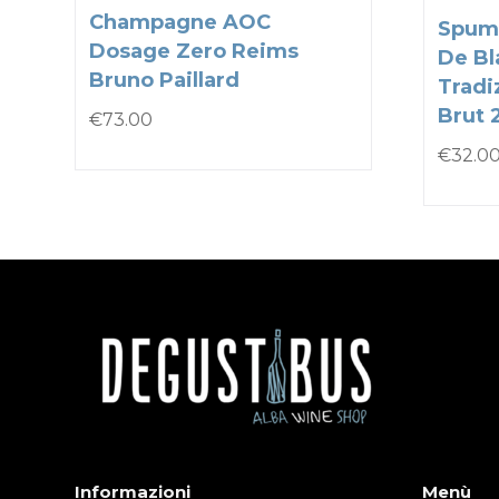
Champagne AOC
Spum
Dosage Zero Reims
De Bl
Bruno Paillard
Tradi
Brut 
€
73.00
€
32.0
Informazioni
Menù