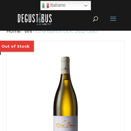
Italiano
Home
/
Vini
/ Etna Bianco DOC 2022 Graci