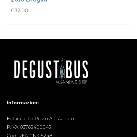
€
32.00
Informazioni
Futura di Lo Russo Alessandro
P.IVA 03765400043
Cod. REA CN315248