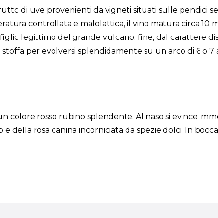
rutto di uve provenienti da vigneti situati sulle pendici 
atura controllata e malolattica, il vino matura circa 10 m
figlio legittimo del grande vulcano: fine, dal carattere di
 stoffa per evolversi splendidamente su un arco di 6 o 7 
un colore rosso rubino splendente. Al naso si evince imm
 e della rosa canina incorniciata da spezie dolci. In boc