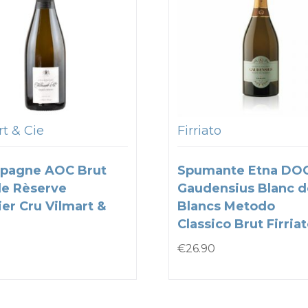
t & Cie
Firriato
pagne AOC Brut
Spumante Etna DO
e Rèserve
Gaudensius Blanc d
er Cru Vilmart &
Blancs Metodo
Classico Brut Firria
€
26.90