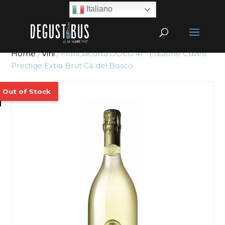
Italiano
Home
/
Vini
/ Franciacorta DOCG 47° Edizione Cuvéè
Prestige Extra Brut Cà del Bosco