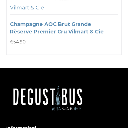
Vilmart & Cie
Champagne AOC Brut Grande
Rèserve Premier Cru Vilmart & Cie
€
54.90
Informazioni