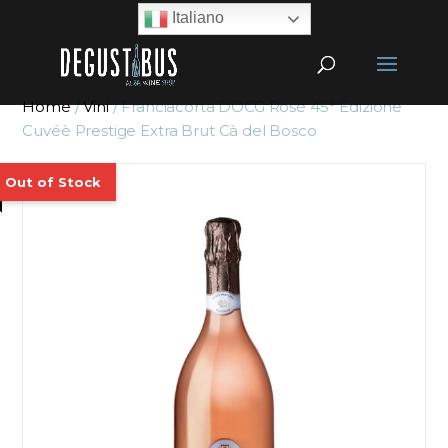
Italiano
Home
/
Vini
/ Franciacorta DOCG Rosè 45° Edizione
Cuvéè Prestige Extra Brut Cà del Bosco