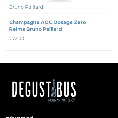
Bruno Paillard
Champagne AOC Dosage Zero
Reims Bruno Paillard
€
73.00
Informazioni