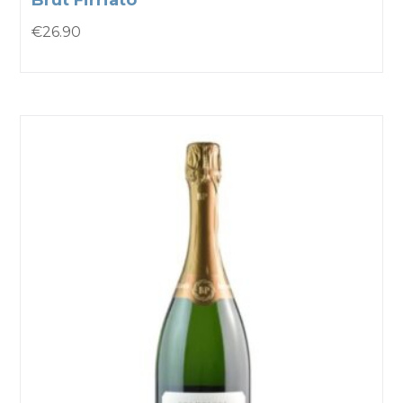
Brut Firriato
€
26.90