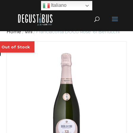
Italiano
Home
/
Vini
/ Franciacorta DOCG Rosé ’61 Berlucchi