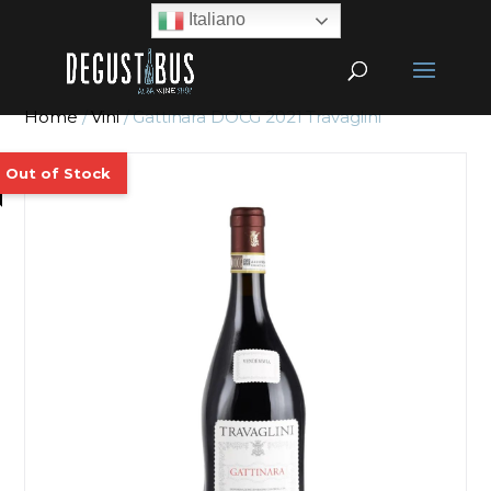
Italiano
Home
/
Vini
/ Gattinara DOCG 2021 Travaglini