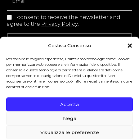
I consent to receive the newsletter and
agree to the
Privacy Policy
.
Iscriviti alla newsletter
Gestisci Consenso
Per fornire le migliori esperienze, utilizziamo tecnologie come i cookie
per memorizzare e/o accedere alle informazioni del dispositivo. Il
consenso a queste tecnologie ci permetterà di elaborare dati come il
Degustibus invita al consumo responsabile.
comportamento di navigazione o ID unici su questo sito. Non
acconsentire o ritirare il consenso può influire negativamente su alcune
La vendita di bevande alcoliche è vietata ai
caratteristiche e funzioni.
minori secondo la normativa vigente nel
Paese di residenza. L’abuso di alcol è
Accetta
pericoloso per la salute.
Nega
0
Visualizza le preferenze