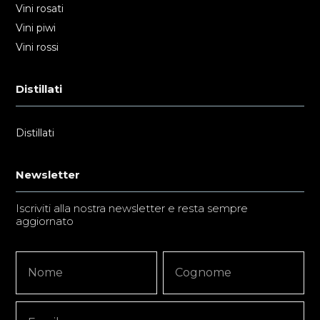
Vini rosati
Vini piwi
Vini rossi
Distillati
Distillati
Newsletter
Iscriviti alla nostra newsletter e resta sempre
aggiornato
Newsletter
Nome
Nome
Signup
Copy