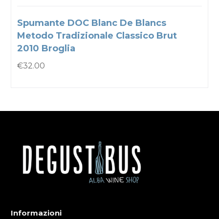
Spumante DOC Blanc De Blancs
Metodo Tradizionale Classico Brut
2010 Broglia
€
32.00
Informazioni