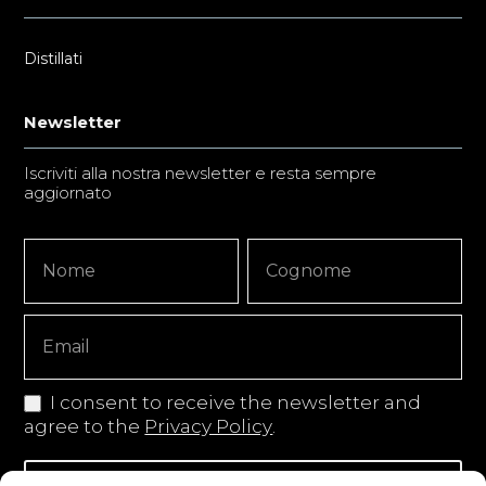
Distillati
Newsletter
Iscriviti alla nostra newsletter e resta sempre
aggiornato
Newsletter
Nome
Nome
Signup
Copy
I consent to receive the newsletter and
agree to the
Privacy Policy
.