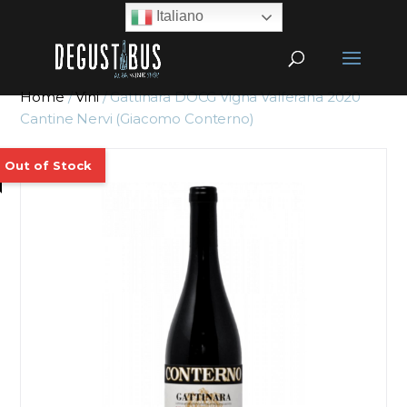
Italiano
Home
/
Vini
/ Gattinara DOCG Vigna Valferana 2020
Cantine Nervi (Giacomo Conterno)