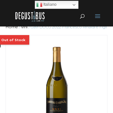
Italiano
Home
/
Vini
/ Gavi DOCG 2022 Francesco Rinaldi e Figli