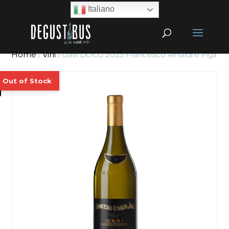
Italiano
Home
/
Vini
/ Gavi DOCG 2023 Francesco Rinaldi e Figli