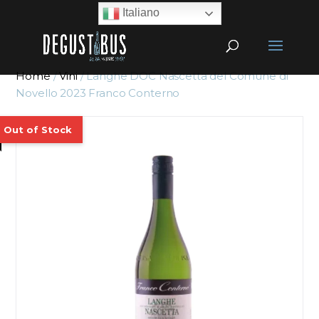
Italiano
Home
/
Vini
/ Langhe DOC Nascetta del Comune di
Novello 2023 Franco Conterno