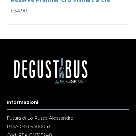
Rèserve Premier Cru Vilmart & Cie
€
54.90
Informazioni
Futura di Lo Russo Alessandro
P.IVA 03765400043
Cod. REA CN315248