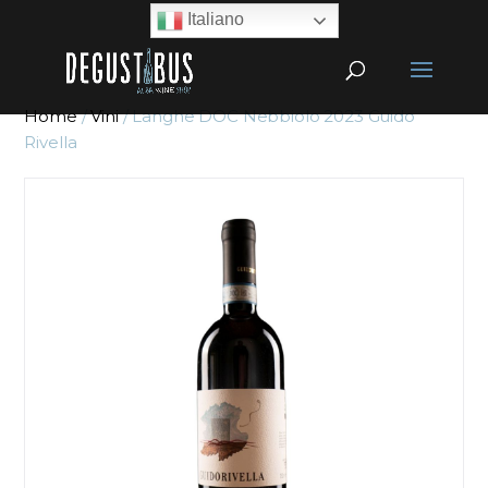
Italiano
Home
/
Vini
/ Langhe DOC Nebbiolo 2023 Guido
Rivella