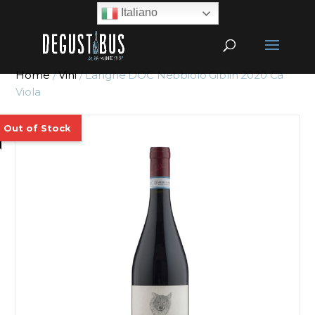
Italiano
Home
/
Vini
/ Langhe DOC Nebbiolo Giblin 2020 Cà
Viola