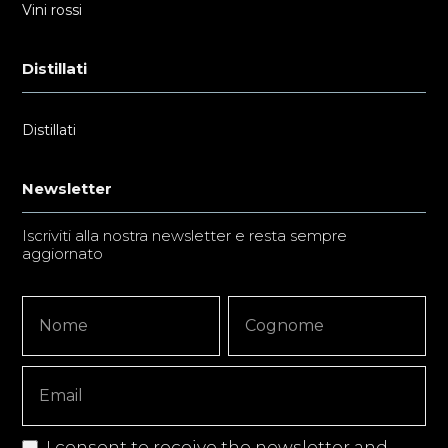
Vini rossi
Distillati
Distillati
Newsletter
Iscriviti alla nostra newsletter e resta sempre
aggiornato
Newsletter
Nome
Nome
Signup
Copy
I consent to receive the newsletter and