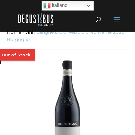
Italiano
Home
/
Vini
/ Langhe DOC Nebbiolo No Name 2022
Borgogno