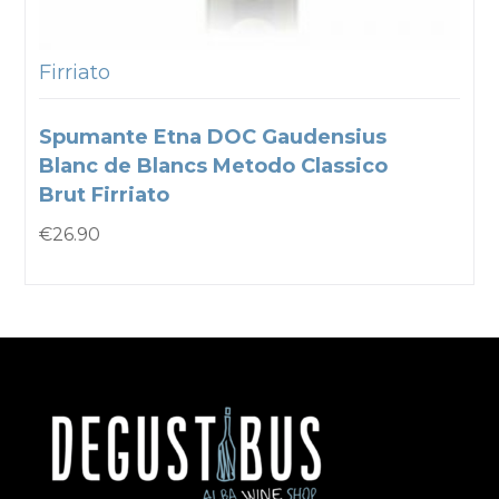
Firriato
Spumante Etna DOC Gaudensius
Blanc de Blancs Metodo Classico
Brut Firriato
€
26.90