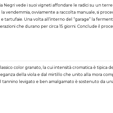
a Negri vede i suoi vigneti affondare le radici su un ter
ta la vendemmia, ovviamente a raccolta manuale, si proced
e tartufaie. Una volta all’interno del “garage” la fermentazi
acerazioni che durano per circa 15 giorni. Conclude il pr
lassico color granato, la cui intensità cromatica è tipica 
eleganza della viola e dal mirtillo che unito alla mora co
e il tannino levigato e ben amalgamato è sostenuto da un