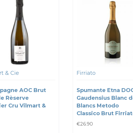
t & Cie
Firriato
pagne AOC Brut
Spumante Etna DO
e Rèserve
Gaudensius Blanc d
er Cru Vilmart &
Blancs Metodo
Classico Brut Firria
€
26.90