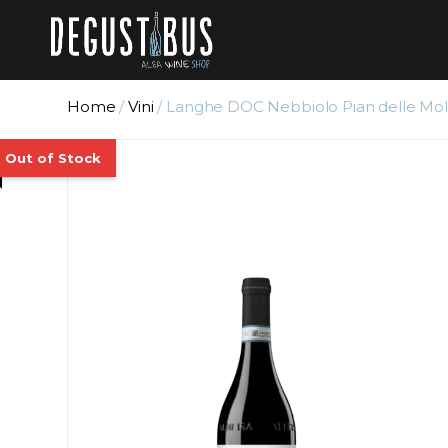
Home
/
Vini
/ Langhe DOC Nebbiolo Pian delle Mole