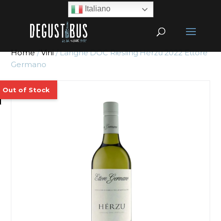
Italiano
Home
/
Vini
/ Langhe DOC Riesling Hèrzu 2022 Ettore
Germano