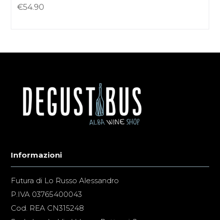
€
54.90
Informazioni
Futura di Lo Russo Alessandro
P.IVA 03765400043
Cod. REA CN315248