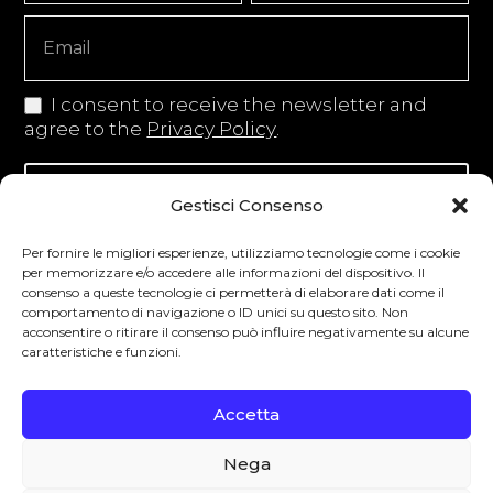
Copy
I consent to receive the newsletter and
agree to the
Privacy Policy
.
Iscriviti alla newsletter
Gestisci Consenso
Per fornire le migliori esperienze, utilizziamo tecnologie come i cookie
per memorizzare e/o accedere alle informazioni del dispositivo. Il
consenso a queste tecnologie ci permetterà di elaborare dati come il
Degustibus invita al consumo responsabile.
comportamento di navigazione o ID unici su questo sito. Non
acconsentire o ritirare il consenso può influire negativamente su alcune
La vendita di bevande alcoliche è vietata ai
caratteristiche e funzioni.
minori secondo la normativa vigente nel
Paese di residenza. L’abuso di alcol è
Accetta
pericoloso per la salute.
Nega
0