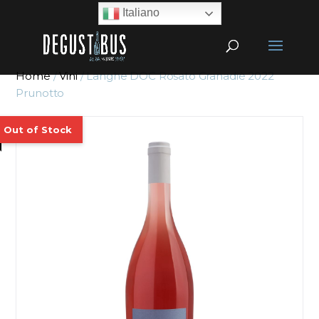
Italiano
Home
/
Vini
/ Langhe DOC Rosato Granadiè 2022
Prunotto