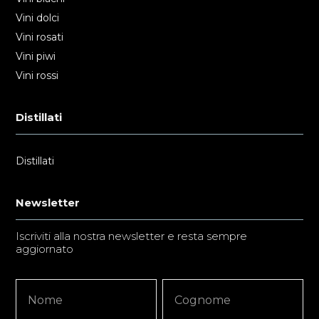
Vini dolci
Vini rosati
Vini piwi
Vini rossi
Distillati
Distillati
Newsletter
Iscriviti alla nostra newsletter e resta sempre
aggiornato
Newsletter
Nome
Nome
Signup