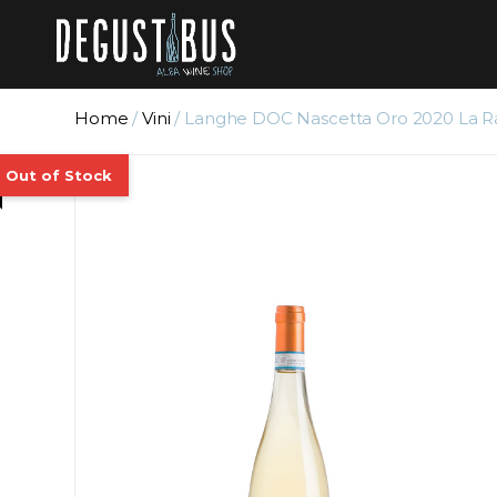
Home
/
Vini
/ Langhe DOC Nascetta Oro 2020 La R