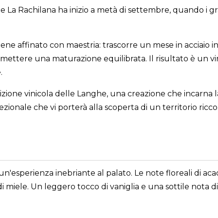
La Rachilana ha inizio a metà di settembre, quando i gr
ene affinato con maestria: trascorre un mese in acciaio i
ermettere una maturazione equilibrata. Il risultato è un 
.
zione vinicola delle Langhe, una creazione che incarna la
onale che vi porterà alla scoperta di un territorio ricco d
un'esperienza inebriante al palato. Le note floreali di acac
i miele. Un leggero tocco di vaniglia e una sottile nota d