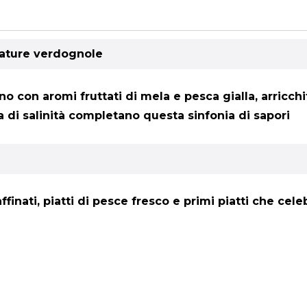
umature verdognole
iano con aromi fruttati di mela e pesca gialla, arric
a di salinità completano questa sinfonia di sapori
raffinati, piatti di pesce fresco e primi piatti che cel