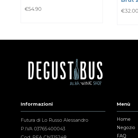
Brut 
€
54.90
€
32.0
Informazioni
Menù
Home
Futura di Lo Russo Alessandro
Negozio
P.IVA 03765400043
FAQ
Cod. REA CN315248