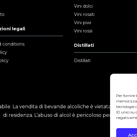
Vini dolci
nto
Vini rosati
Vini piwi
ioni legali
Vini rossi
 conditions
Distillati
licy
licy
Distillati
Per fornire 
memorizzare 
ile. La vendita di bevande alcoliche è vietata ai minori
tecnologie 
ID unici su 
di residenza. L’abuso di alcol è pericoloso per la salute.
negativamen
Acc