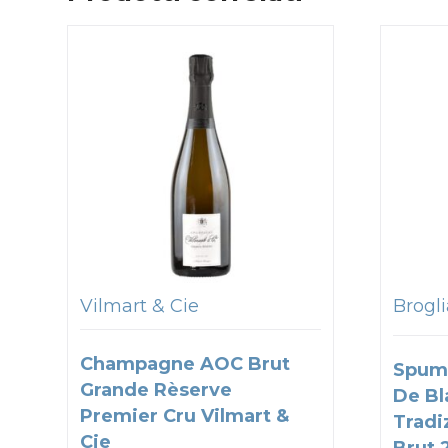
Vilmart & Cie
Brogli
Champagne AOC Brut
Spum
Grande Rèserve
De Bl
Premier Cru Vilmart &
Tradi
Cie