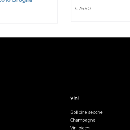
2010 Broglia
€
26.90
0
Vini
Bollicine secche
Champagne
Vini biachi