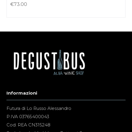
€
73.00
Informazioni
Futura di Lo Russo Alessandro
P.IVA 03765400043
Cod. REA CN315248