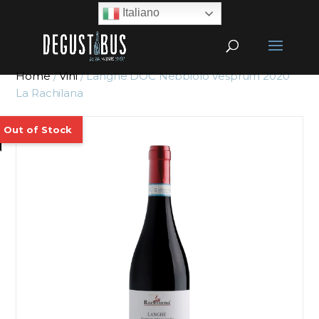
Italiano
Home
/
Vini
/ Langhe DOC Nebbiolo Vesprum 2020
La Rachilana