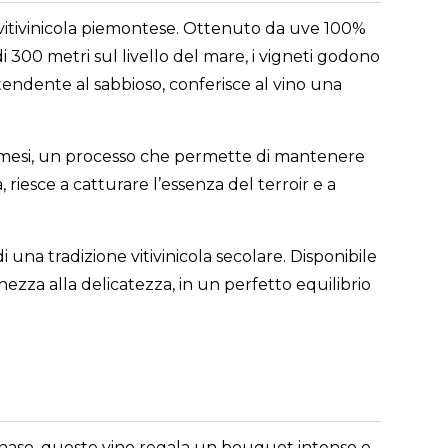
a vitivinicola piemontese. Ottenuto da uve 100%
i 300 metri sul livello del mare, i vigneti godono
tendente al sabbioso, conferisce al vino una
re mesi, un processo che permette di mantenere
, riesce a catturare l’essenza del terroir e a
i una tradizione vitivinicola secolare. Disponibile
ezza alla delicatezza, in un perfetto equilibrio
 Al naso, questo vino regala un bouquet intenso e