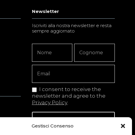
Newsletter
Iscriviti alla nostra newsletter e resta
sempre aggiornato
Newsletter
Nome
Nome
Signup
Copy
I consent to receive the
newsletter and agree to the
Privacy Policy
.
Iscriviti alla newsletter
Gestisci Consenso