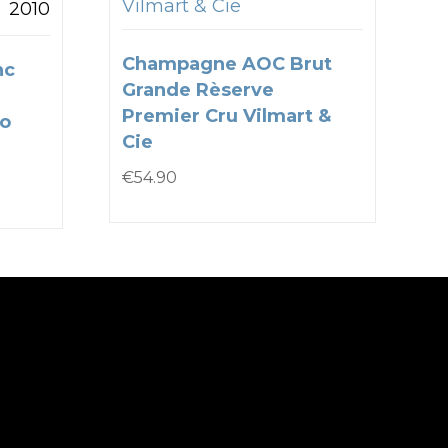
Vilmart & Cie
2010
Champagne AOC Brut
nc
Grande Rèserve
Premier Cru Vilmart &
co
Cie
€
54.90