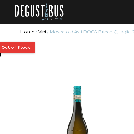
Home
/
Vini
/ Moscato d’Asti DOCG Bricco Quaglia 2