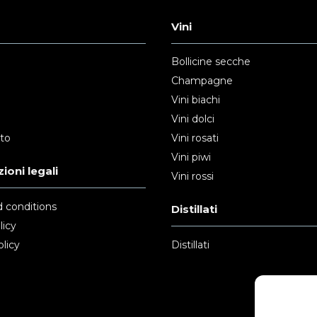
Vini
Bollicine secche
Champagne
Vini biachi
Vini dolci
nto
Vini rosati
Vini piwi
ioni legali
Vini rossi
 conditions
Distillati
licy
licy
Distillati