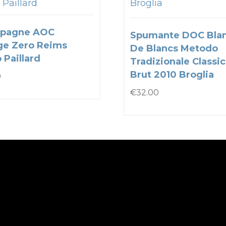
 Paillard
Broglia
pagne AOC
Spumante DOC Bla
ge Zero Reims
De Blancs Metodo
 Paillard
Tradizionale Classi
Brut 2010 Broglia
0
€
32.00