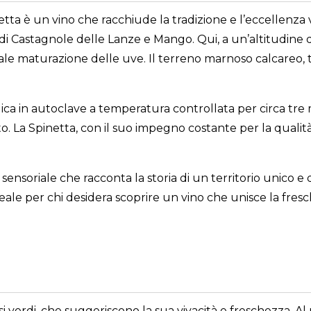
etta è un vino che racchiude la tradizione e l’eccellenz
di Castagnole delle Lanze e Mango. Qui, a un’altitudine d
ale maturazione delle uve. Il terreno marnoso calcareo, 
lica in autoclave a temperatura controllata per circa t
cato. La Spinetta, con il suo impegno costante per la qualità
ensoriale che racconta la storia di un territorio unico e d
ale per chi desidera scoprire un vino che unisce la fresch
essi verdi, che suggeriscono la sua vivacità e freschezza.