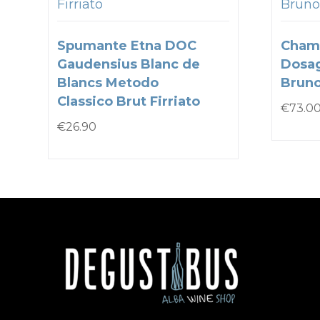
Firriato
Bruno
Spumante Etna DOC
Cham
Gaudensius Blanc de
Dosa
Blancs Metodo
Bruno
Classico Brut Firriato
€
73.0
€
26.90