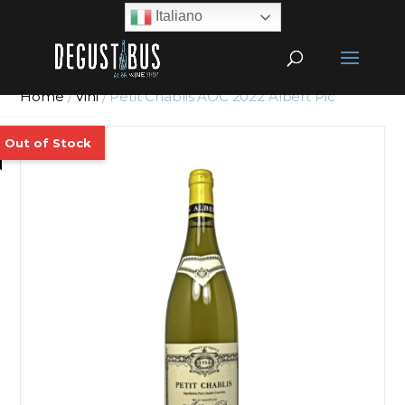
Italiano
Home
/
Vini
/ Petit Chablis AOC 2022 Albert Pic