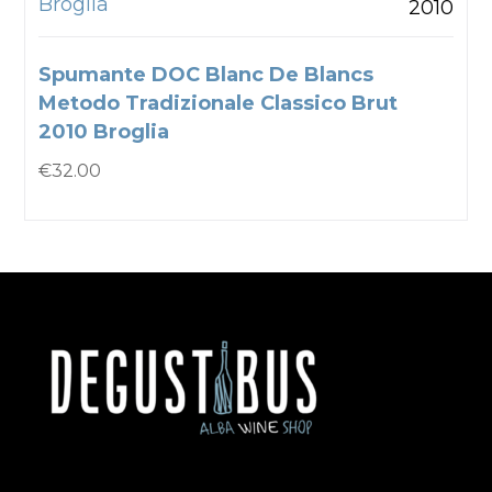
Broglia
2010
Spumante DOC Blanc De Blancs
Metodo Tradizionale Classico Brut
2010 Broglia
€
32.00