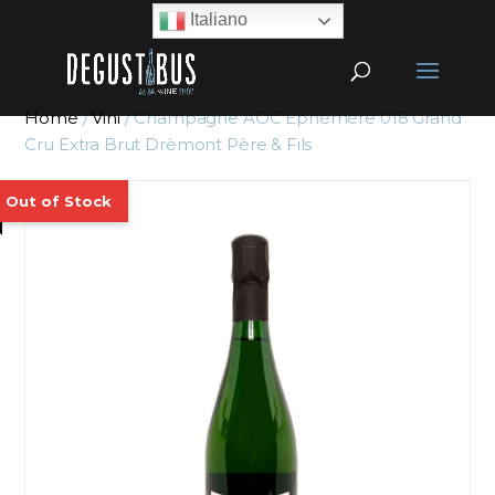
Italiano
Home
/
Vini
/ Champagne AOC Éphémère 018 Grand
Cru Extra Brut Drèmont Père & Fils