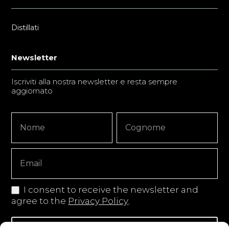
Distillati
Newsletter
Iscriviti alla nostra newsletter e resta sempre
aggiornato
Newsletter
Nome
Nome
Signup
Copy
I consent to receive the newsletter and
agree to the
Privacy Policy
.