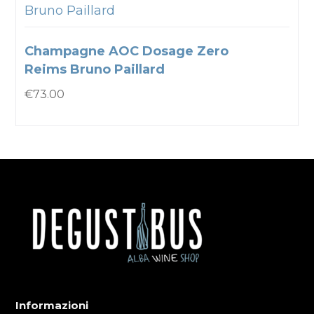
Bruno Paillard
Champagne AOC Dosage Zero
Reims Bruno Paillard
€
73.00
Informazioni