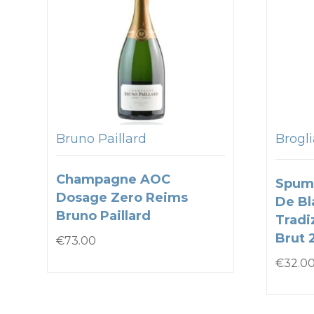
Bruno Paillard
Brogli
Champagne AOC
Spum
Dosage Zero Reims
De Bl
Bruno Paillard
Tradi
Brut 
€
73.00
€
32.0