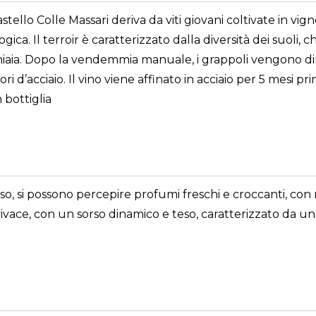
 Colle Massari deriva da viti giovani coltivate in vigneti 
ca. Il terroir è caratterizzato dalla diversità dei suoli, c
di ghiaia. Dopo la vendemmia manuale, i grappoli vengono di
 d’acciaio. Il vino viene affinato in acciaio per 5 mesi pr
 bottiglia
aso, si possono percepire profumi freschi e croccanti, con
vivace, con un sorso dinamico e teso, caratterizzato da u