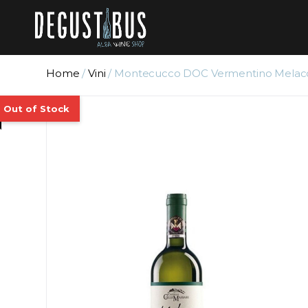
Home
/
Vini
/ Montecucco DOC Vermentino Melacce