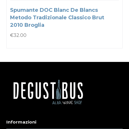
Spumante DOC Blanc De Blancs
Metodo Tradizionale Classico Brut
2010 Broglia
€
32.00
Informazioni