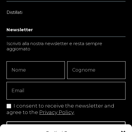
Distillati
Newsletter
Iscriviti alla nostra newsletter e resta sempre
aggiornato
Newsletter
Nome
Nome
Signup
Copy
I consent to receive the newsletter and
agree to the
Privacy Policy
.
Iscriviti alla newsletter