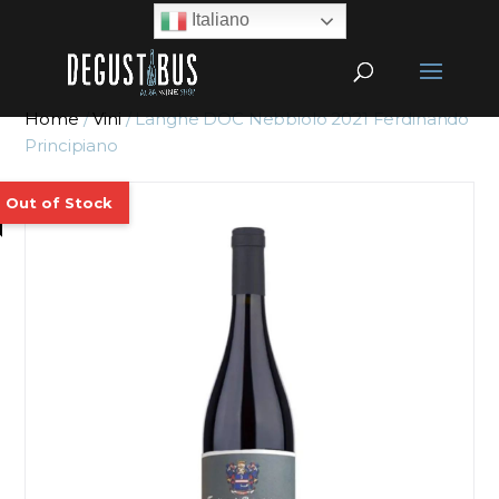
Italiano
Home
/
Vini
/ Langhe DOC Nebbiolo 2021 Ferdinando
Principiano