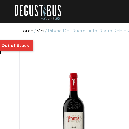
Home
/
Vini
/ Ribera Del Duero Tinto Duero Roble 