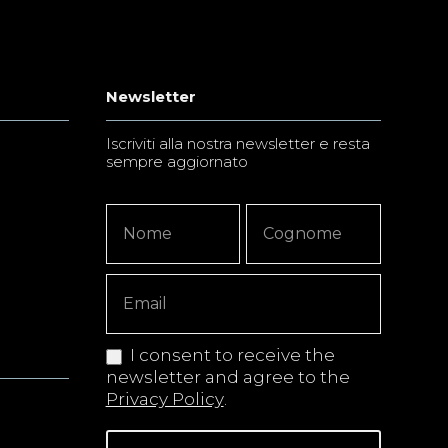
Newsletter
Iscriviti alla nostra newsletter e resta
sempre aggiornato
Newsletter
Nome
Nome
Signup
Copy
I consent to receive the
newsletter and agree to the
Privacy Policy
.