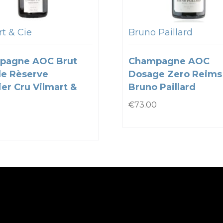
t & Cie
Bruno Paillard
pagne AOC Brut
Champagne AOC
e Rèserve
Dosage Zero Reims
er Cru Vilmart &
Bruno Paillard
€
73.00