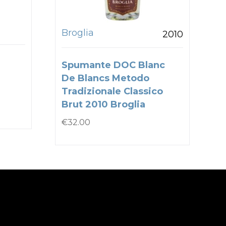
Broglia
2010
Spumante DOC Blanc
De Blancs Metodo
Tradizionale Classico
Brut 2010 Broglia
€
32.00