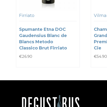
Firriato
Vilmar
Spumante Etna DOC
Cham
Gaudensius Blanc de
Grand
Blancs Metodo
Premi
Classico Brut Firriato
Cie
€
26.90
€
54.90