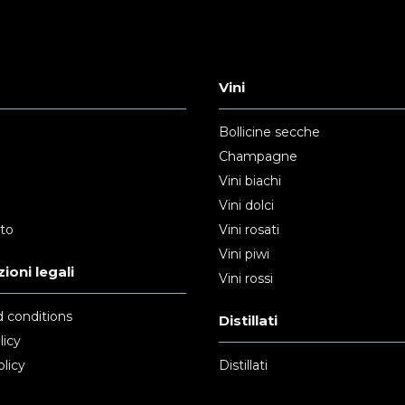
Vini
Bollicine secche
Champagne
Vini biachi
Vini dolci
nto
Vini rosati
Vini piwi
ioni legali
Vini rossi
 conditions
Distillati
licy
licy
Distillati