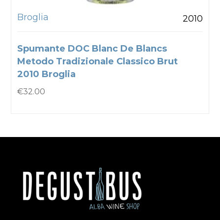
Broglia
2010
Spumante DOC Blanc De Blancs
Metodo Tradizionale Classico Brut
2010 Broglia
€
32.00