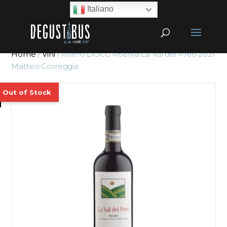
Italiano
Home
/
Vini
/ Roero DOCG Riserva La Val dei Preti 2021
Matteo Correggia