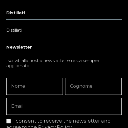
Distillati
Distillati
Newsletter
Iscriviti alla nostra newsletter e resta sempre
aggiornato
Newsletter
Nome
Nome
Signup
Copy
I consent to receive the newsletter and
agree to the
Privacy Policy
.