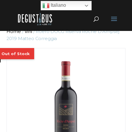
Italiano
Home
/
Vini
/ Roero DOCG Riserva Ròche D’Ampsèj
2019 Matteo Correggia