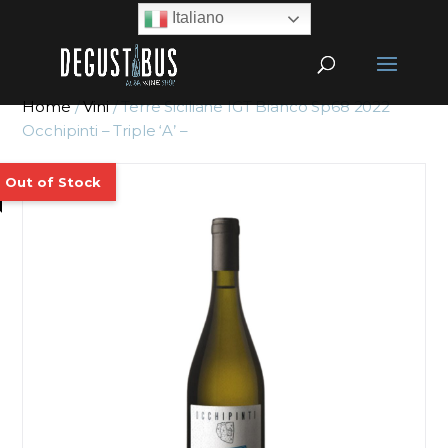
Italiano
Home
/
Vini
/ Terre Siciliane IGT Bianco Sp68 2022
Occhipinti – Triple ‘A’ –