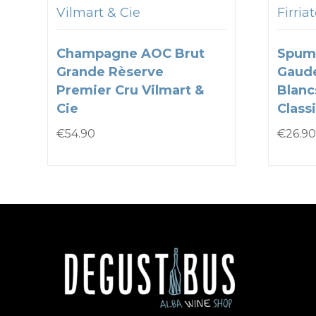
Vilmart & Cie
Firria
Champagne AOC Brut
Spum
Grande Rèserve
Gaude
Premier Cru Vilmart &
Blanc
Cie
Classi
€
54.90
€
26.90