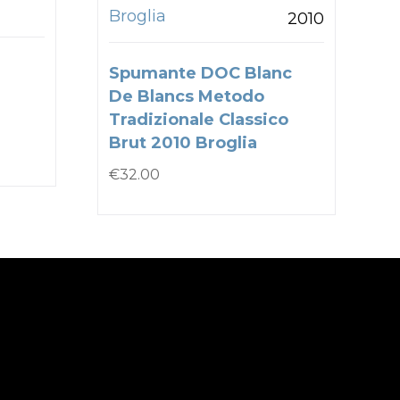
Broglia
2010
Spumante DOC Blanc
De Blancs Metodo
Tradizionale Classico
Brut 2010 Broglia
€
32.00