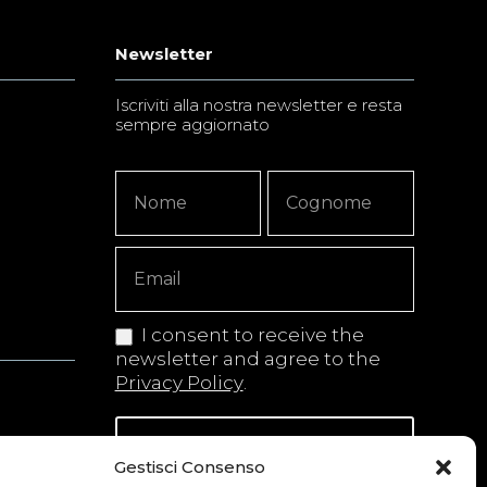
Newsletter
Iscriviti alla nostra newsletter e resta
sempre aggiornato
Newsletter
Nome
Nome
Signup
Copy
I consent to receive the
newsletter and agree to the
Privacy Policy
.
Iscriviti alla newsletter
Gestisci Consenso