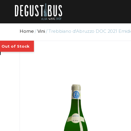
Home
/
Vini
/ Trebbiano d’Abruzzo DOC 2021 Emidio