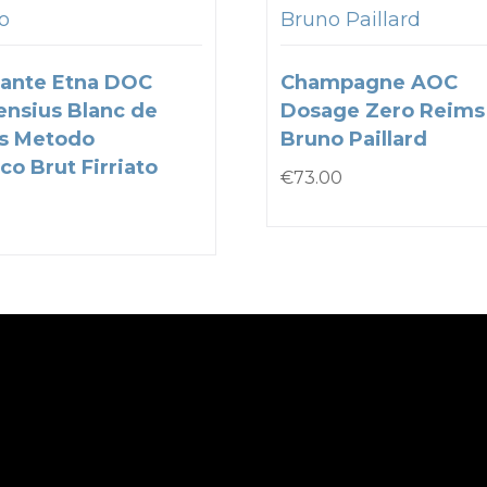
to
Bruno Paillard
ante Etna DOC
Champagne AOC
nsius Blanc de
Dosage Zero Reims
s Metodo
Bruno Paillard
co Brut Firriato
€
73.00