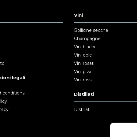
Vini
Bollicine secche
Champagne
Vini biachi
Vini dolci
nto
Vini rosati
Vini piwi
ioni legali
Vini rossi
 conditions
Distillati
licy
licy
Distillati