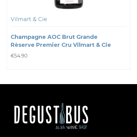
Vilmart & Cie
Champagne AOC Brut Grande
Rèserve Premier Cru Vilmart & Cie
€
54.90