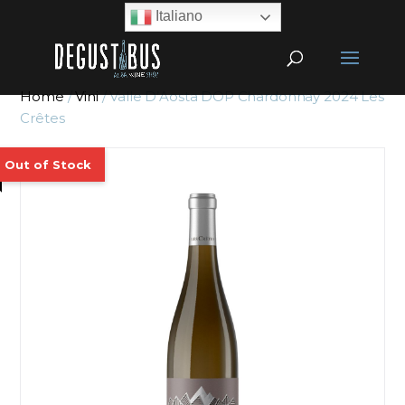
Italiano
Home
/
Vini
/ Valle D’Aosta DOP Chardonnay 2024 Les
Crêtes