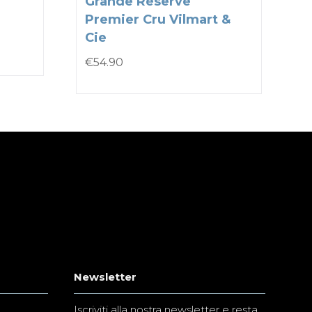
Grande Rèserve
Premier Cru Vilmart &
Cie
€
54.90
Newsletter
Iscriviti alla nostra newsletter e resta