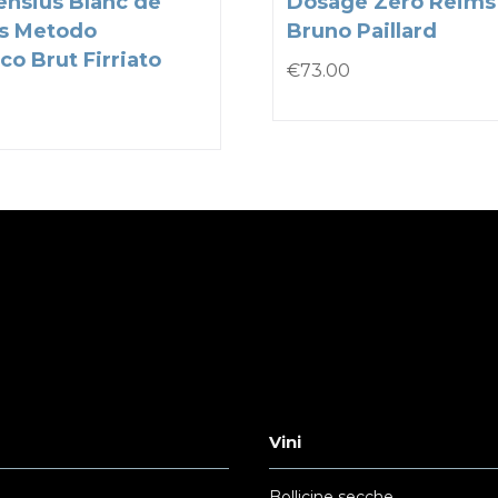
nsius Blanc de
Dosage Zero Reims
s Metodo
Bruno Paillard
co Brut Firriato
€
73.00
Vini
Bollicine secche