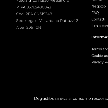
Futura di Lo Russo Alessandro
Negozio
P.IVA 03765400043
FAQ
Cod. REA CN315248
Contatti
Sede legale: Via Urbano Rattazzi, 2
Il mio co
Alba 12051 CN
Informaz
Terms and
Cookie po
Privacy Po
Degustibus invita al consumo responsab