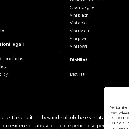
Champagne
Vini biachi
Vini dolci
nto
Vini rosati
Vini piwi
ioni legali
Vini rossi
 conditions
Distillati
licy
licy
Distillati
Per fornire 
memorizzare 
ile. La vendita di bevande alcoliche è vietata ai minori
tecnologie 
ID unici su 
di residenza. L’abuso di alcol è pericoloso per la salute.
negativamen