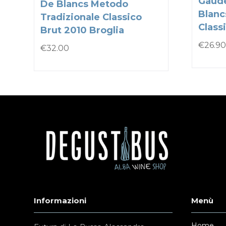
Gaude
De Blancs Metodo
Blanc
Tradizionale Classico
Classi
Brut 2010 Broglia
€
26.90
€
32.00
Informazioni
Menù
Home