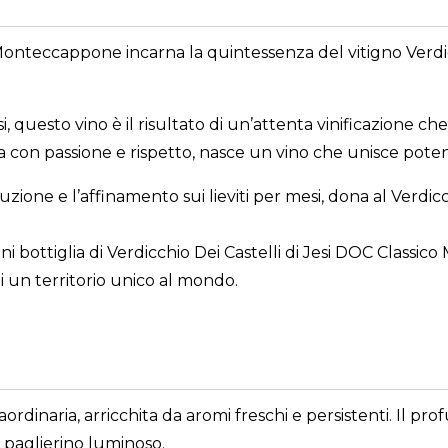
di Monteccappone incarna la quintessenza del vitigno Verdi
i, questo vino è il risultato di un’attenta vinificazione ch
vata con passione e rispetto, nasce un vino che unisce pote
iduzione e l’affinamento sui lieviti per mesi, dona al Verd
gni bottiglia di Verdicchio Dei Castelli di Jesi DOC Classi
i un territorio unico al mondo.
rdinaria, arricchita da aromi freschi e persistenti. Il pr
o paglierino luminoso.