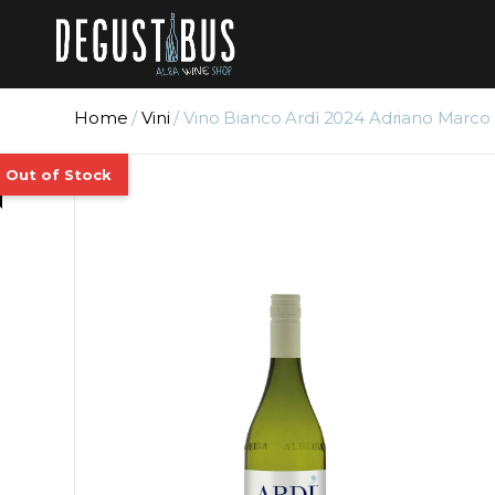
Home
/
Vini
/ Vino Bianco Ardì 2024 Adriano Marco e