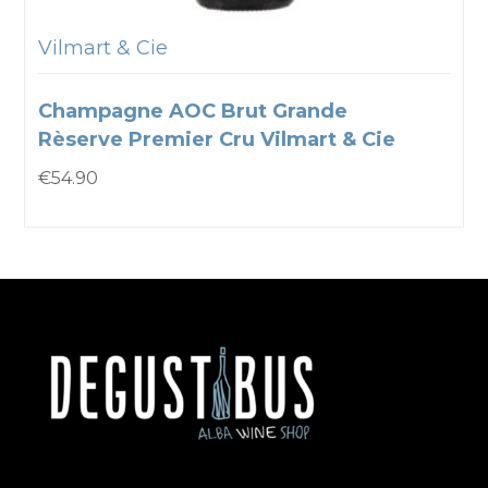
Vilmart & Cie
Champagne AOC Brut Grande
Rèserve Premier Cru Vilmart & Cie
€
54.90