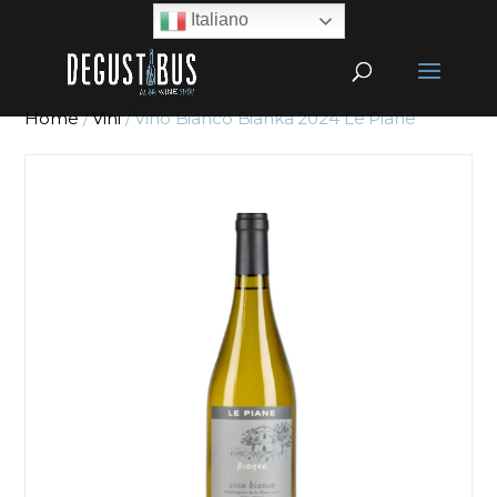
Italiano
Home
/
Vini
/ Vino Bianco Bianka 2024 Le Piane