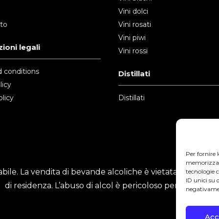
Vini dolci
nto
Vini rosati
Vini piwi
ioni legali
Vini rossi
 conditions
Distillati
licy
licy
Distillati
Per fornire 
memorizzare 
ile. La vendita di bevande alcoliche è vietata ai minori
tecnologie 
ID unici su 
di residenza. L’abuso di alcol è pericoloso per la salute.
negativamen
Acc