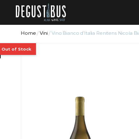
Home
/
Vini
/ Vino Bianco d’Italia Renitens Nicola Bi