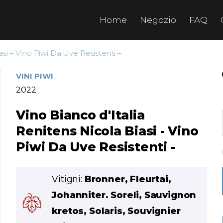
Home
Negozio
FAQ
asi – Vino Piwi Da Uve Resistenti –
VINI PIWI
2022
Vino Bianco d'Italia
Renitens Nicola Biasi - Vino
Piwi Da Uve Resistenti -
Vitigni:
Bronner, Fleurtai,
Johanniter. Soreli, Sauvignon
kretos, Solaris, Souvignier