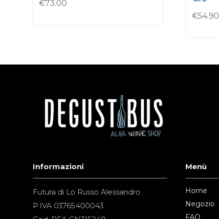
€
73.00
€
54.90
Informazioni
Menù
Home
Futura di Lo Russo Alessandro
Negozio
P.IVA 03765400043
FAQ