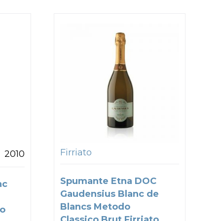
Firriato
2010
Spumante Etna DOC
nc
Gaudensius Blanc de
Blancs Metodo
co
Classico Brut Firriato