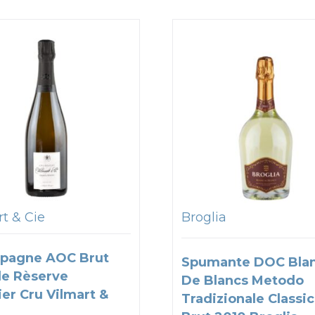
t & Cie
Broglia
pagne AOC Brut
Spumante DOC Bla
e Rèserve
De Blancs Metodo
er Cru Vilmart &
Tradizionale Classi