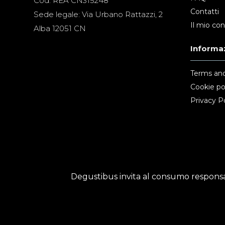
Cod. REA CN315248
Contatti
Sede legale: Via Urbano Rattazzi, 2
Il mio co
Alba 12051 CN
Informaz
Terms and
Cookie po
Privacy Po
Degustibus invita al consumo responsab