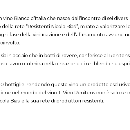
un vino Bianco d’Italia che nasce dall’incontro di sei divers
lla rete “Resistenti Nicola Biasi”, mirato a valorizzare le
ogni fase della vinificazione e dell’affinamento avviene n
oinvolto.
a in acciaio che in botti di rovere, conferisce al Renitens
oso lavoro culmina nella creazione di un blend che esprime
0 bottiglie, rendendo questo vino un prodotto esclusivo e
azione nel mondo del vino. Il Vino Renitens non è solo un
la Biasi e la sua rete di produttori resistenti.