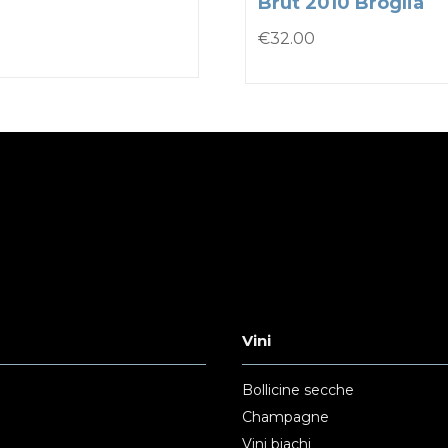
Brut 2010 Broglia
€
32.00
Vini
Bollicine secche
Champagne
Vini biachi