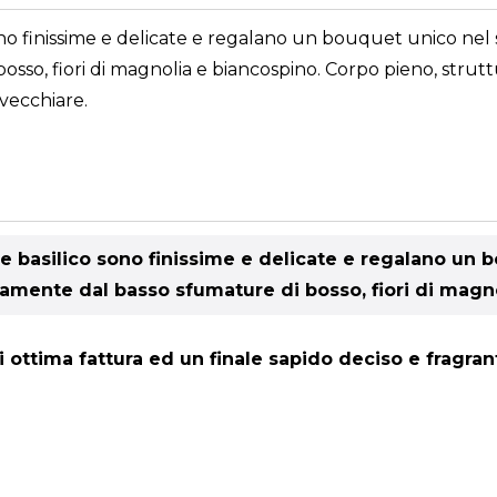
 sono finissime e delicate e regalano un bouquet unico n
so, fiori di magnolia e biancospino. Corpo pieno, struttu
nvecchiare.
e e basilico sono finissime e delicate e regalano un
mente dal basso sfumature di bosso, fiori di magno
i ottima fattura ed un finale sapido deciso e fragran