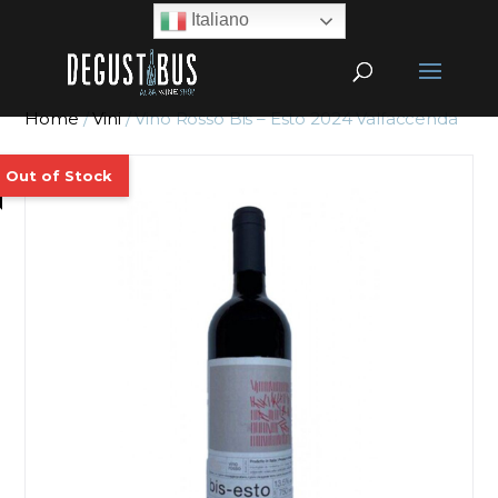
Italiano
Home
/
Vini
/ Vino Rosso Bis – Esto 2024 Valfaccenda