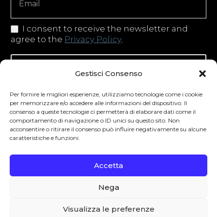
I consent to receive the newsletter and
agree to the
Privacy Policy
.
Iscriviti alla newsletter
Gestisci Consenso
Per fornire le migliori esperienze, utilizziamo tecnologie come i cookie
per memorizzare e/o accedere alle informazioni del dispositivo. Il
consenso a queste tecnologie ci permetterà di elaborare dati come il
Degustibus invita al consumo responsabile.
comportamento di navigazione o ID unici su questo sito. Non
La vendita di bevande alcoliche è vietata ai
acconsentire o ritirare il consenso può influire negativamente su alcune
caratteristiche e funzioni.
minori secondo la normativa vigente nel
Paese di residenza. L’abuso di alcol è
Accetta
pericoloso per la salute.
Nega
0
Visualizza le preferenze