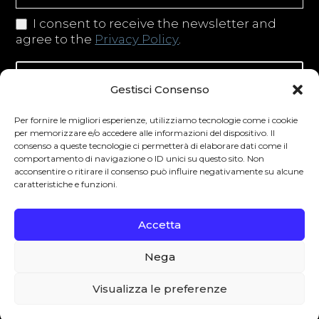
I consent to receive the newsletter and
agree to the
Privacy Policy
.
Iscriviti alla newsletter
Gestisci Consenso
Per fornire le migliori esperienze, utilizziamo tecnologie come i cookie
per memorizzare e/o accedere alle informazioni del dispositivo. Il
consenso a queste tecnologie ci permetterà di elaborare dati come il
Degustibus invita al consumo responsabile.
comportamento di navigazione o ID unici su questo sito. Non
La vendita di bevande alcoliche è vietata ai
acconsentire o ritirare il consenso può influire negativamente su alcune
caratteristiche e funzioni.
minori secondo la normativa vigente nel
Paese di residenza. L’abuso di alcol è
Accetta
pericoloso per la salute.
Nega
0
Visualizza le preferenze