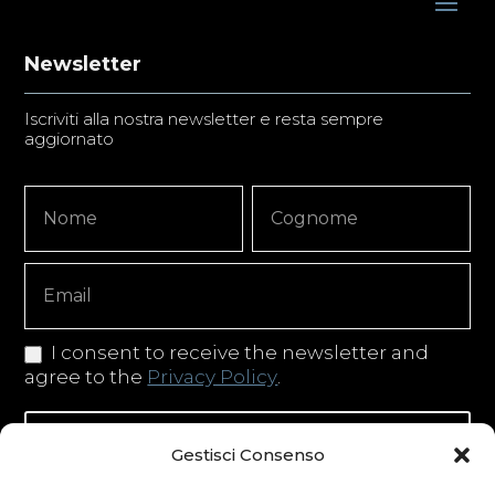
Newsletter
Iscriviti alla nostra newsletter e resta sempre
aggiornato
Newsletter
Nome
Nome
Signup
Copy
I consent to receive the newsletter and
agree to the
Privacy Policy
.
Iscriviti alla newsletter
Gestisci Consenso