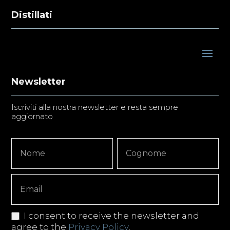
Distillati
Newsletter
Iscriviti alla nostra newsletter e resta sempre
aggiornato
Newsletter
Nome
Nome
Signup
Copy
I consent to receive the newsletter and
agree to the
Privacy Policy
.