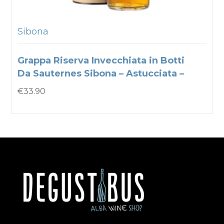
Sibona
Grappa Riserva Invecchiata in Botti
Da Sauternes Sibona – Astucciata –
€
33.90