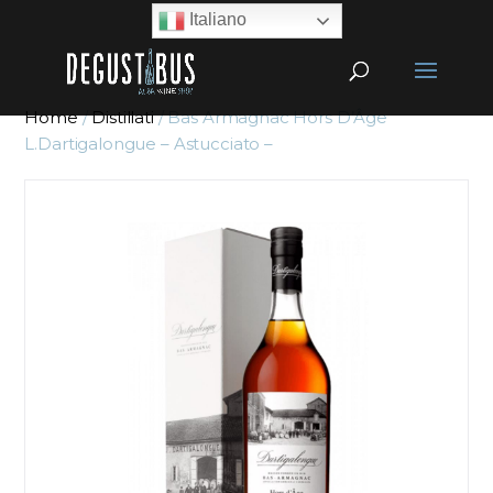
Italiano
Home
/
Distillati
/ Bas Armagnac Hors D’Âge
L.Dartigalongue – Astucciato –